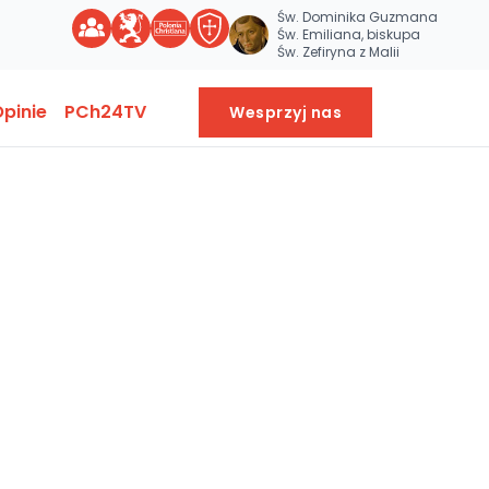
Św. Dominika Guzmana
Św. Emiliana, biskupa
Św. Zefiryna z Malii
pinie
PCh24TV
Wesprzyj nas