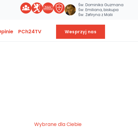
Św. Dominika Guzmana
Św. Emiliana, biskupa
Św. Zefiryna z Malii
pinie
PCh24TV
Wesprzyj nas
Wybrane dla Ciebie