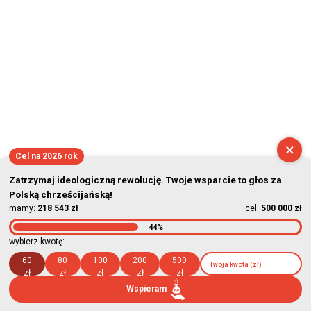
×
Cel na 2026 rok
Zatrzymaj ideologiczną rewolucję. Twoje wsparcie to głos za
Polską chrześcijańską!
mamy:
218 543 zł
cel:
500 000 zł
44%
wybierz kwotę:
60
80
100
200
500
zł
zł
zł
zł
zł
Wspieram