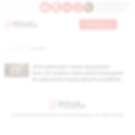
Św. Dominika Guzmana
Św. Emiliana, biskupa
Św. Zefiryna z Malii
Wesprzyj nas
Strona główna
TAG: SPPX
„Potrzebne jest nowe spojrzenie”.
Leon XIV wzywa francuskich biskupów
do włączenia tradycyjnych katolików
© Stowarzyszenie Kultury Chrześcijańskiej im. ks. Piotra Skargi
2026-08-08 17:32:52