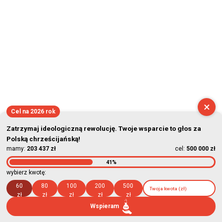
×
Cel na 2026 rok
Zatrzymaj ideologiczną rewolucję. Twoje wsparcie to głos za
Polską chrześcijańską!
mamy:
203 437 zł
cel:
500 000 zł
41%
wybierz kwotę:
60
80
100
200
500
zł
zł
zł
zł
zł
Wspieram