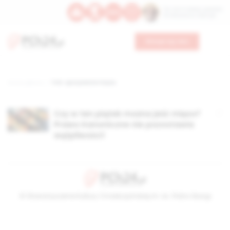
Św. Hormizdasa, papieża
Bł. Oktawiana, biskupa
Wesprzyj nas
Strona główna
TAG: spożywanie mięsa
Czy w ten piątek można jeść mięso?
Prawo Kanoniczne nie pozostawia
wątpliwości!
© Stowarzyszenie Kultury Chrześcijańskiej im. ks. Piotra Skargi
2026-08-06 23:37:27