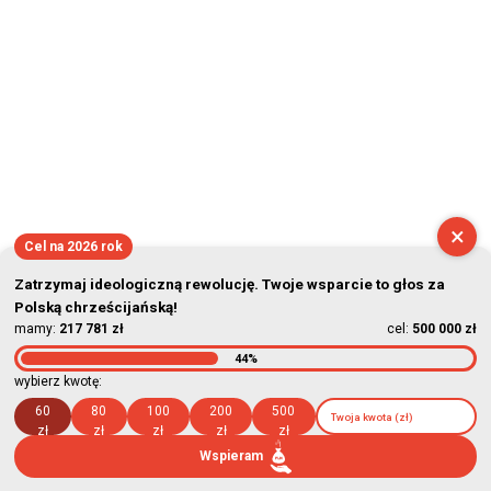
×
Cel na 2026 rok
Zatrzymaj ideologiczną rewolucję. Twoje wsparcie to głos za
Polską chrześcijańską!
mamy:
217 781 zł
cel:
500 000 zł
44%
wybierz kwotę:
60
80
100
200
500
zł
zł
zł
zł
zł
Wspieram