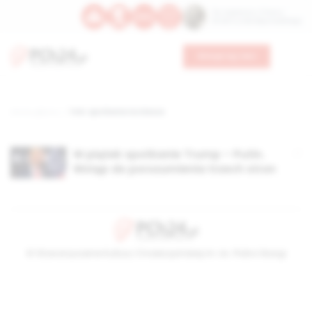
Św. Kajetana z Thieny
Bł. Edmunda Bojanowskiego
Wesprzyj nas
Strona główna
TAG: spotkania na Alasce
W piątek spotkanie Trump – Putin.
Wstęp do porozumienia trzech stron
© Stowarzyszenie Kultury Chrześcijańskiej im. ks. Piotra Skargi
2026-08-07 14:46:29