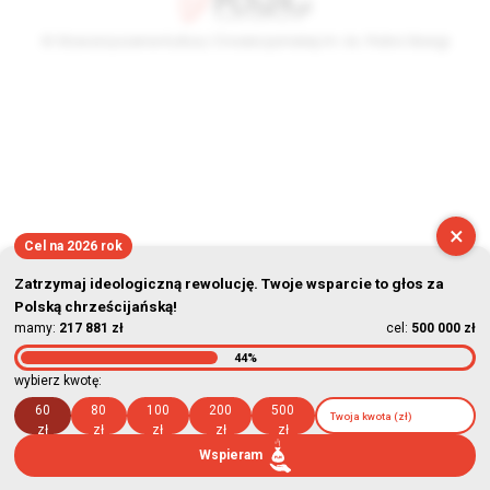
© Stowarzyszenie Kultury Chrześcijańskiej im. ks. Piotra Skargi
2026-08-07 19:26:45
×
Cel na 2026 rok
Zatrzymaj ideologiczną rewolucję. Twoje wsparcie to głos za
Polską chrześcijańską!
mamy:
217 881 zł
cel:
500 000 zł
44%
wybierz kwotę:
60
80
100
200
500
zł
zł
zł
zł
zł
Wspieram