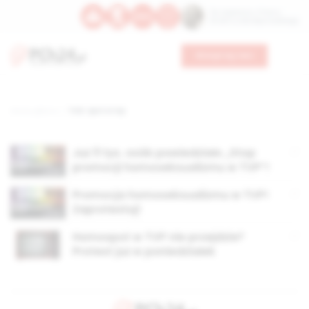
Św. Kajetana z Thieny
Bł. Edmunda Bojanowskiego
Wesprzyj nas
Strona główna
TAG: spot w tvp
Już 11 tys. osób powiedziało „Stop
promocji homoseksualizmu w TVP”!
Promocja homoseksualizmu w TVP!
Zaprotestuj!
Homospot w TVP nie przejdzie?
Protest już w poniedziałek