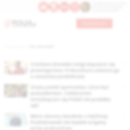
Św. Dominika Guzmana
Św. Emiliana, biskupa
Św. Zefiryna z Malii
Wesprzyj nas
Strona główna
TAG: sportowiec
Cristiano Ronaldo mógł dopuścić się
przestępstwa. Prokuratura oskarża go
o oszustwa podatkowe
Znany polski sportowiec chce być
prezydentem. Celebrytom
wstydzącym się Polski nie podałby
ręki
Mimo donosu lewaków z HejtStop
Pudzianowski nie będzie ścigany
przez prokuraturę