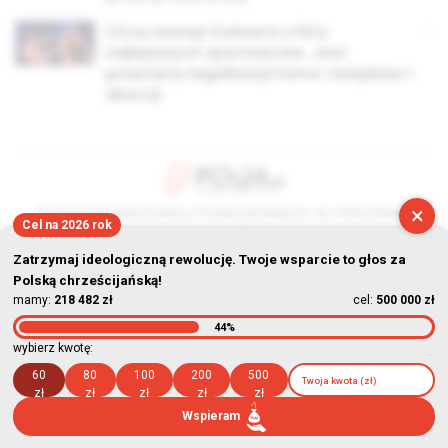
Chcą usunąć boksera z listy
najlepszych sportowców. Jest
przeciwny legalizacji homo-związków i
aborcji
×
© Stowarzyszenie Kultury Chrześcijańskiej im. ks. Piotra Skargi
Cel na 2026 rok
2026-08-08 06:37:06
Zatrzymaj ideologiczną rewolucję. Twoje wsparcie to głos za
Polską chrześcijańską!
mamy:
218 482 zł
cel:
500 000 zł
44%
wybierz kwotę:
60
80
100
200
500
zł
zł
zł
zł
zł
Wspieram