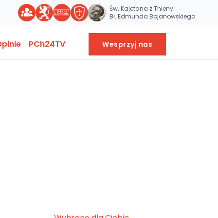
Św. Kajetana z Thieny
Bł. Edmunda Bojanowskiego
pinie
PCh24TV
Wesprzyj nas
Wybrane dla Ciebie