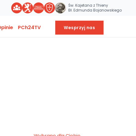
Św. Kajetana z Thieny
Bł. Edmunda Bojanowskiego
pinie
PCh24TV
Wesprzyj nas
Wybrane dla Ciebie