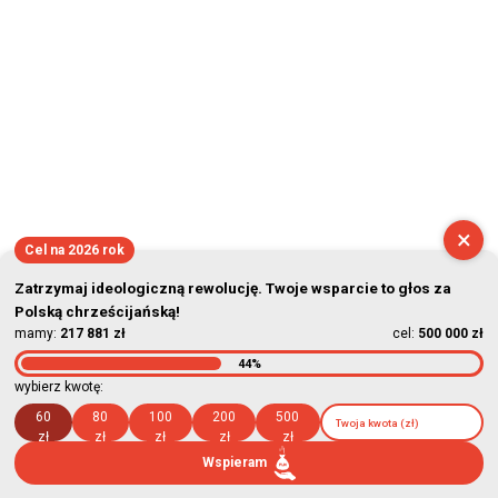
×
Cel na 2026 rok
Zatrzymaj ideologiczną rewolucję. Twoje wsparcie to głos za
Polską chrześcijańską!
mamy:
217 881 zł
cel:
500 000 zł
44%
wybierz kwotę:
60
80
100
200
500
zł
zł
zł
zł
zł
Wspieram