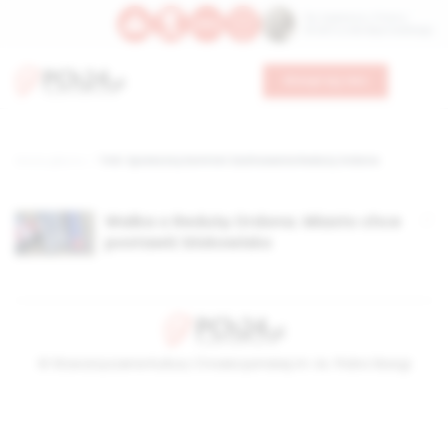
Św. Kajetana z Thieny
Bł. Edmunda Bojanowskiego
Wesprzyj nas
Strona główna
TAG: Społeczny Komitet Zachowania Reduty Ordona
Walka o Redutę Ordona. Miasto chce
postawić blokowisko
© Stowarzyszenie Kultury Chrześcijańskiej im. ks. Piotra Skargi
2026-08-07 19:00:46