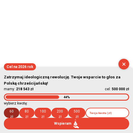
×
Cel na 2026 rok
Zatrzymaj ideologiczną rewolucję. Twoje wsparcie to głos za
Polską chrześcijańską!
mamy:
218 543 zł
cel:
500 000 zł
44%
wybierz kwotę:
60
80
100
200
500
zł
zł
zł
zł
zł
Wspieram