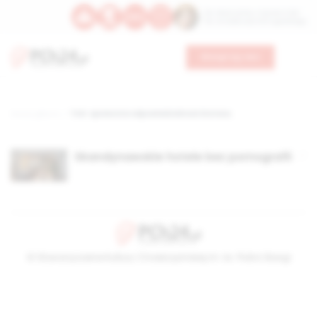
Św. Wawrzyńca, męczennika
Św. Amadeusza Portugalskiego
Wesprzyj nas
Strona główna
TAG: społeczna odpowiedzialność biznesu
Skandynawskie hotele bez pornografii
© Stowarzyszenie Kultury Chrześcijańskiej im. ks. Piotra Skargi
2026-08-10 04:58:44