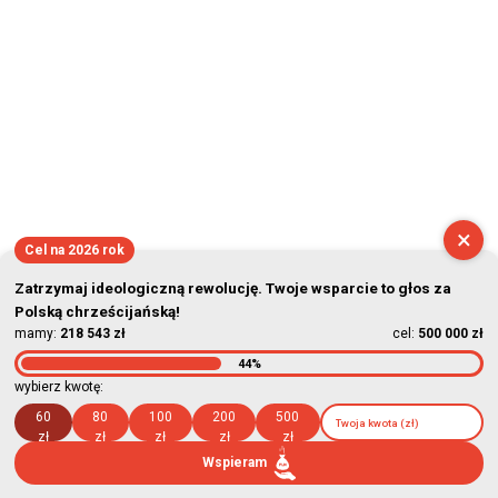
×
Cel na 2026 rok
Zatrzymaj ideologiczną rewolucję. Twoje wsparcie to głos za
Polską chrześcijańską!
mamy:
218 543 zł
cel:
500 000 zł
44%
wybierz kwotę:
60
80
100
200
500
zł
zł
zł
zł
zł
Wspieram