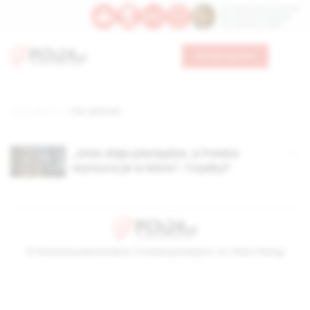
Św. Dominika Guzmana
Św. Emiliana, biskupa
Św. Zefiryna z Malii
Wesprzyj nas
Strona główna
TAG: spójność
„Unia daje pieniądze, a Polska
wyrzuca je w błoto”. Czyżby?
© Stowarzyszenie Kultury Chrześcijańskiej im. ks. Piotra Skargi
2026-08-08 14:33:16