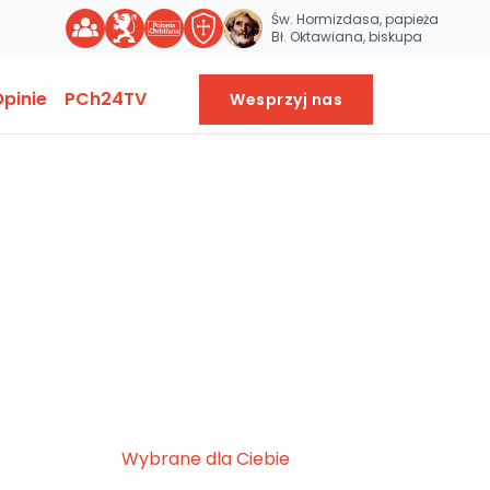
Św. Hormizdasa, papieża
Bł. Oktawiana, biskupa
pinie
PCh24TV
Wesprzyj nas
Wybrane dla Ciebie