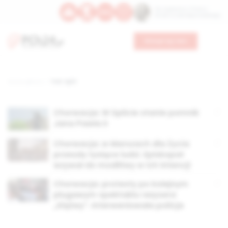
Św. Kajetana z Thieny
Bł. Edmunda Bojanowskiego
Wesprzyj nas
Strona główna
TAG: Split
Chorwacja: W Splicie stanie pomnik
Jana Pawła II
Chorwacja: w Marszach dla Życia
przeszły tysiące ludzi. Episkopat
wzywał do modlitwy w ich intencji
Chorwacja: protesty po kolejnym
plugawym spektaklu reżysera
„Klątwy”. Interweniowała policja