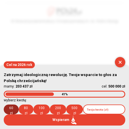
© Stowarzyszenie Kultury Chrześcijańskiej im. ks. Piotra Skargi
2026-08-07 06:26:15
×
Cel na 2026 rok
Zatrzymaj ideologiczną rewolucję. Twoje wsparcie to głos za
Polską chrześcijańską!
mamy:
203 437 zł
cel:
500 000 zł
41%
wybierz kwotę:
60
80
100
200
500
zł
zł
zł
zł
zł
Wspieram