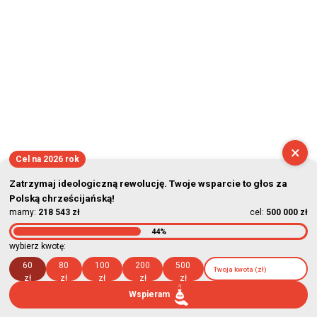
×
Cel na 2026 rok
Zatrzymaj ideologiczną rewolucję. Twoje wsparcie to głos za
Polską chrześcijańską!
mamy:
218 543 zł
cel:
500 000 zł
44%
wybierz kwotę:
60
80
100
200
500
zł
zł
zł
zł
zł
Wspieram