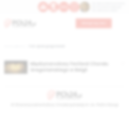
Św. Dominika Guzmana
Św. Emiliana, biskupa
Św. Zefiryna z Malii
Wesprzyj nas
Strona główna
TAG: śpiew gregoriański
Międzynarodowy Festiwal Chorału
Gregoriańskiego w Belgii
© Stowarzyszenie Kultury Chrześcijańskiej im. ks. Piotra Skargi
2026-08-08 07:12:31