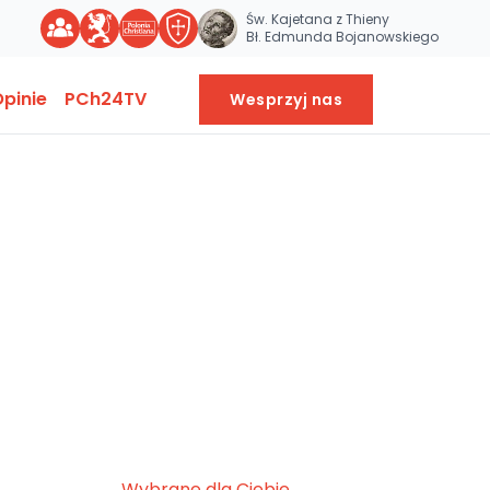
Św. Kajetana z Thieny
Bł. Edmunda Bojanowskiego
pinie
PCh24TV
Wesprzyj nas
Wybrane dla Ciebie