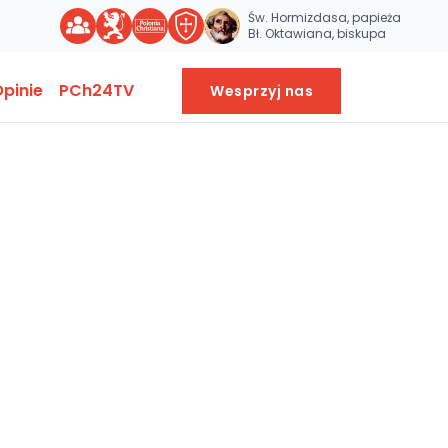
Św. Hormizdasa, papieża
Bł. Oktawiana, biskupa
pinie
PCh24TV
Wesprzyj nas