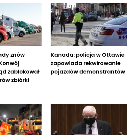
ady znów
Kanada: policja w Ottawie
„Konwój
zapowiada rekwirowanie
Sąd zablokował
pojazdów demonstrantów
rów zbiórki