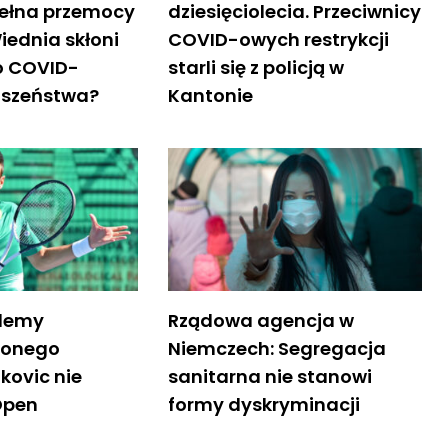
Pełna przemocy
dziesięciolecia. Przeciwnicy
ednia skłoni
COVID-owych restrykcji
o COVID-
starli się z policją w
uszeństwa?
Kantonie
blemy
Rządowa agencja w
ionego
Niemczech: Segregacja
okovic nie
sanitarna nie stanowi
Open
formy dyskryminacji