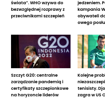
świata”. WHO wzywa do
jedzeniem. 
bezwzględnej rozprawy z
kampania Wi
przeciwnikami szczepień
obywateli d
owego posł
Szczyt G20: centralne
Kolejne pro
zarządzanie pandemią i
niezaszczep
certyfikaty szczepionkowe
tenisisty. Dj
na horyzoncie liderów
zagra w US 