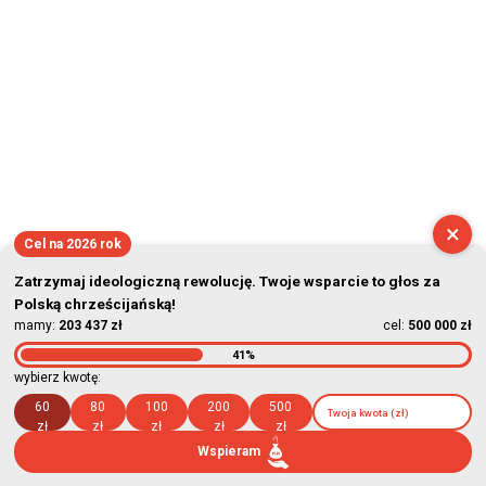
×
Cel na 2026 rok
Zatrzymaj ideologiczną rewolucję. Twoje wsparcie to głos za
Polską chrześcijańską!
mamy:
203 437 zł
cel:
500 000 zł
41%
wybierz kwotę:
60
80
100
200
500
zł
zł
zł
zł
zł
Wspieram