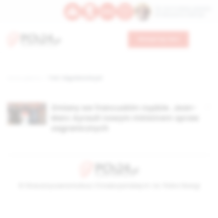
Św. Hormizdasa, papieża
Bł. Oktawiana, biskupa
Wesprzyj nas
Strona główna
TAG: Ségolène Royal
Zmiany we francuskim rządzie. Jean-
Marc Ayrault nowym ministrem spraw
zagranicznych
© Stowarzyszenie Kultury Chrześcijańskiej im. ks. Piotra Skargi
2026-08-06 22:08:02