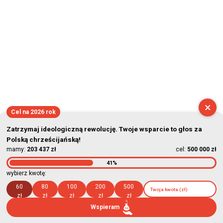
×
Cel na 2026 rok
Zatrzymaj ideologiczną rewolucję. Twoje wsparcie to głos za
Polską chrześcijańską!
mamy:
203 437 zł
cel:
500 000 zł
41%
wybierz kwotę:
60
80
100
200
500
zł
zł
zł
zł
zł
Wspieram