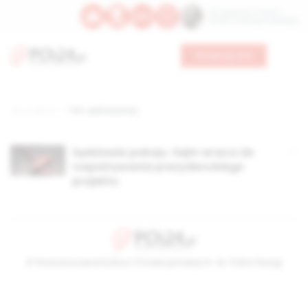
Św. Kajetana z Thieny
Bł. Edmunda Bojanowskiego
Wesprzyj nas
Strona główna
TAG: sędzia pokoju
Sędziowie pokoju. Sejm wraca do
rozpatrywania prezydenckiego
projektu
© Stowarzyszenie Kultury Chrześcijańskiej im. ks. Piotra Skargi
2026-08-07 09:17:32