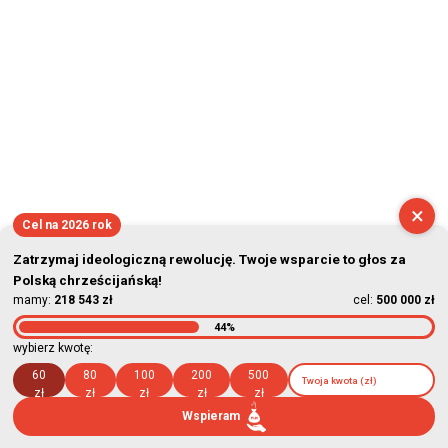
×
Cel na 2026 rok
Zatrzymaj ideologiczną rewolucję. Twoje wsparcie to głos za
Polską chrześcijańską!
mamy:
218 543 zł
cel:
500 000 zł
44%
wybierz kwotę:
60
80
100
200
500
zł
zł
zł
zł
zł
Wspieram