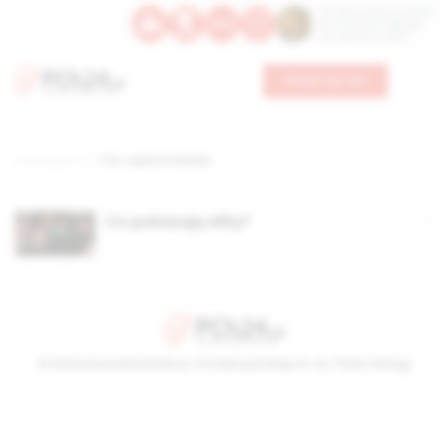
Św. Dominika Guzmana
Św. Emiliana, biskupa
Św. Zefiryna z Malii
Wesprzyj nas
Strona główna
TAG: sędzia milewski
Co pokazują elity?
© Stowarzyszenie Kultury Chrześcijańskiej im. ks. Piotra Skargi
2026-08-08 14:48:07