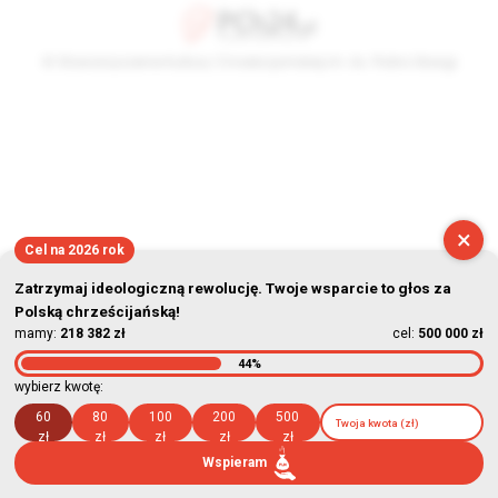
© Stowarzyszenie Kultury Chrześcijańskiej im. ks. Piotra Skargi
2026-08-08 03:35:30
×
Cel na 2026 rok
Zatrzymaj ideologiczną rewolucję. Twoje wsparcie to głos za
Polską chrześcijańską!
mamy:
218 382 zł
cel:
500 000 zł
44%
wybierz kwotę:
60
80
100
200
500
zł
zł
zł
zł
zł
Wspieram