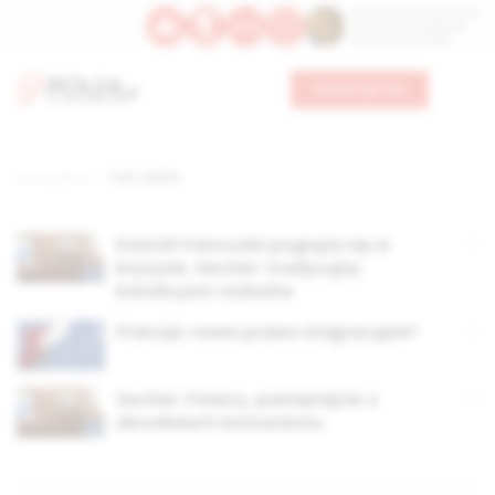
Św. Dominika Guzmana
Św. Emiliana, biskupa
Św. Zefiryna z Malii
Wesprzyj nas
Strona główna
TAG: secher
Kościół francuski pogrąża się w
kryzysie. Secher: tradycyjny
katolicyzm rozkwita
Francja: nowe prawo imigracyjne?
Secher: Polacy, pamiętajcie o
zbrodniach komunizmu