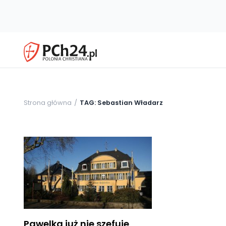
Strona główna
TAG: Sebastian Władarz
Pawelka już nie szefuje