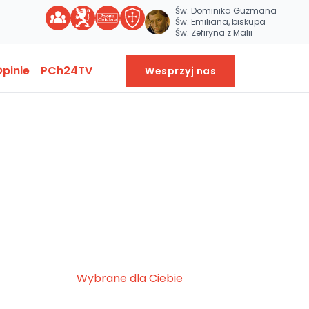
Św. Dominika Guzmana
Św. Emiliana, biskupa
Św. Zefiryna z Malii
pinie
PCh24TV
Wesprzyj nas
Wybrane dla Ciebie