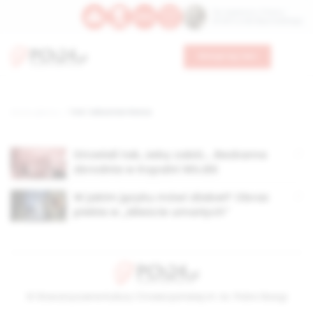
Św. Kajetana z Thieny
Bł. Edmunda Bojanowskiego
Wesprzyj nas
Strona główna
TAG: Sebastian Reńca
Strzelali tak, żeby zabić… Bezkarna
zbrodnia w Kopalni WUJEK
W jakim języku mówi diabeł? Obraz
piekła w „Mieście umarłych”
© Stowarzyszenie Kultury Chrześcijańskiej im. ks. Piotra Skargi