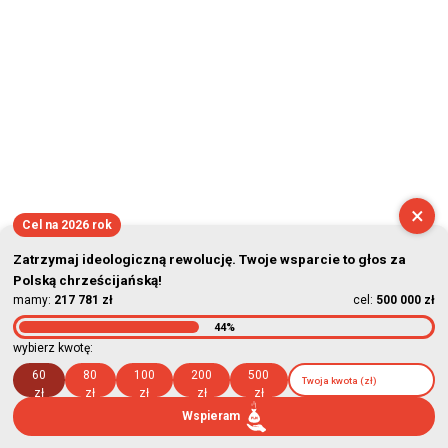
2026-08-07 12:42:24
×
Cel na 2026 rok
Zatrzymaj ideologiczną rewolucję. Twoje wsparcie to głos za
Polską chrześcijańską!
mamy:
217 781 zł
cel:
500 000 zł
44%
wybierz kwotę:
60
80
100
200
500
zł
zł
zł
zł
zł
Wspieram