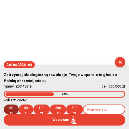
2026-08-06 22:21:13
×
Cel na 2026 rok
Zatrzymaj ideologiczną rewolucję. Twoje wsparcie to głos za
Polską chrześcijańską!
mamy:
203 437 zł
cel:
500 000 zł
41%
wybierz kwotę:
60
80
100
200
500
zł
zł
zł
zł
zł
Wspieram