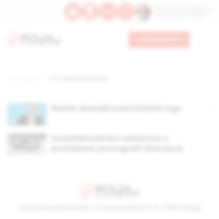
Św. Hormizdasa, papieża
Bł. Oktawiana, biskupa
Wesprzyj nas
Strona główna
TAG: Sebastian Edathy
Rośnie skandal wokół Edathy’ego
Socjaldemokrata oskarżony o
posiadanie pornografii dziecięcej
© Stowarzyszenie Kultury Chrześcijańskiej im. ks. Piotra Skargi