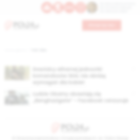
Św. Dominika Guzmana
Św. Emiliana, biskupa
Św. Zefiryna z Malii
Wesprzyj nas
Strona główna
TAG: SEAL
Dowódcy elitarnej jednostki
komandosów SEAL nie obniżą
wymagań dla kobiet
Ludzie Obamy obawiają się
„Benghazigate” – Facebook cenzuruje
© Stowarzyszenie Kultury Chrześcijańskiej im. ks. Piotra Skargi