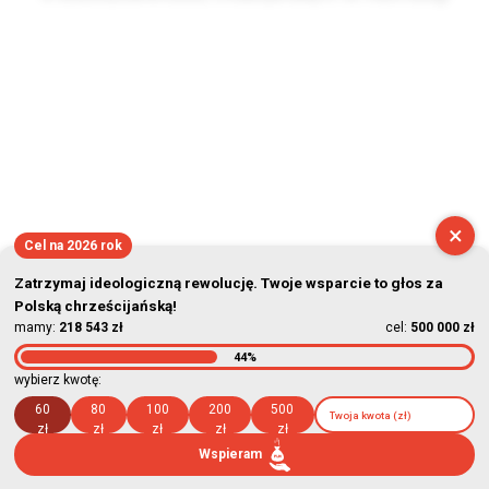
2026-08-08 14:56:43
×
Cel na 2026 rok
Zatrzymaj ideologiczną rewolucję. Twoje wsparcie to głos za
Polską chrześcijańską!
mamy:
218 543 zł
cel:
500 000 zł
44%
wybierz kwotę:
60
80
100
200
500
zł
zł
zł
zł
zł
Wspieram