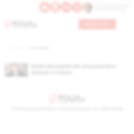
Św. Hormizdasa, papieża
Bł. Oktawiana, biskupa
Wesprzyj nas
Strona główna
TAG: Sead O
Radni Wrocławia nie chcą koncertu
Sinead O`Connor
© Stowarzyszenie Kultury Chrześcijańskiej im. ks. Piotra Skargi
2026-08-06 20:57:44