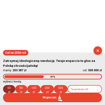
×
Cel na 2026 rok
Zatrzymaj ideologiczną rewolucję. Twoje wsparcie to głos za
Polską chrześcijańską!
mamy:
203 387 zł
cel:
500 000 zł
41%
wybierz kwotę:
60
80
100
200
500
zł
zł
zł
zł
zł
Wspieram