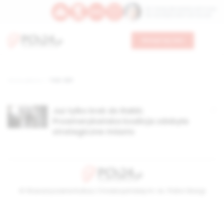
Św. Teresy Benedykty od Krzyża
Św. Kandydy Marii od Jezusa
Wesprzyj nas
Strona główna
TAG: SDF
Już tylko krok do Rakki.
Proamerykańska koalicja zdobyła
strategiczne miasto
© Stowarzyszenie Kultury Chrześcijańskiej im. ks. Piotra Skargi
2026-08-09 01:08:06