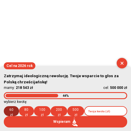
×
Cel na 2026 rok
Zatrzymaj ideologiczną rewolucję. Twoje wsparcie to głos za
Polską chrześcijańską!
mamy:
218 543 zł
cel:
500 000 zł
44%
wybierz kwotę:
60
80
100
200
500
zł
zł
zł
zł
zł
Wspieram