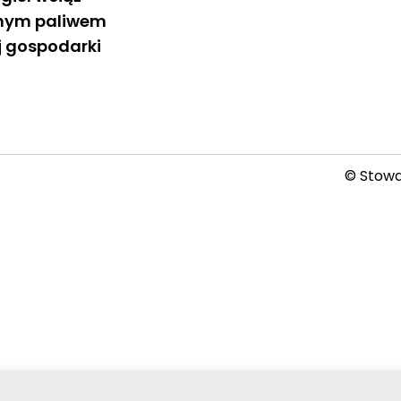
wnym paliwem
ej gospodarki
© Stowar
2026-08-08