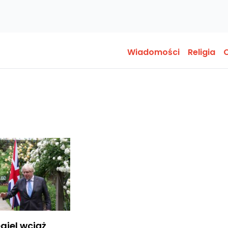
Wiadomości
Religia
O
ęgiel wciąż