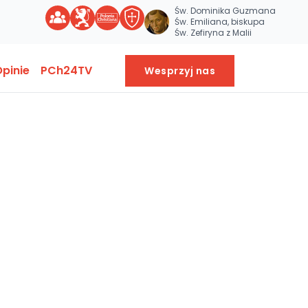
Św. Dominika Guzmana
Św. Emiliana, biskupa
Św. Zefiryna z Malii
pinie
PCh24TV
Wesprzyj nas