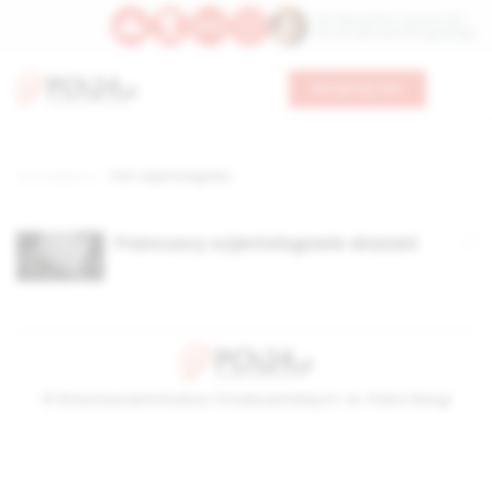
Św. Wawrzyńca, męczennika
Św. Amadeusza Portugalskiego
Wesprzyj nas
Strona główna
TAG: scjentologowie
Francuscy scjentologowie skazani
© Stowarzyszenie Kultury Chrześcijańskiej im. ks. Piotra Skargi
2026-08-10 02:05:50