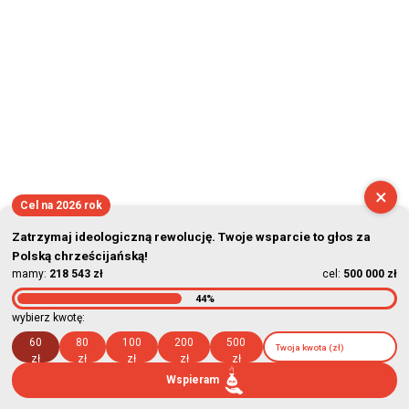
×
Cel na 2026 rok
Zatrzymaj ideologiczną rewolucję. Twoje wsparcie to głos za
Polską chrześcijańską!
mamy:
218 543 zł
cel:
500 000 zł
44%
wybierz kwotę:
60
80
100
200
500
zł
zł
zł
zł
zł
Wspieram