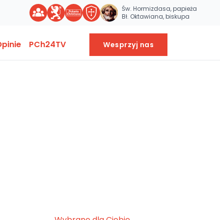
Św. Hormizdasa, papieża
Bł. Oktawiana, biskupa
pinie
PCh24TV
Wesprzyj nas
Wybrane dla Ciebie