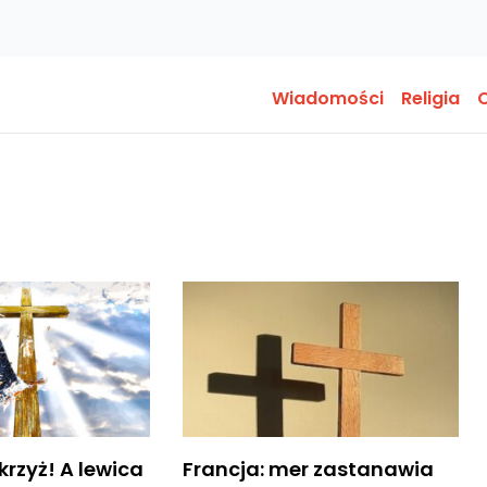
Wiadomości
Religia
O
krzyż! A lewica
Francja: mer zastanawia