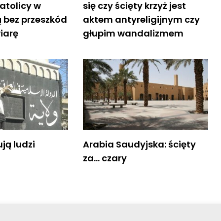
katolicy w
się czy ścięty krzyż jest
 bez przeszkód
aktem antyreligijnym czy
iarę
głupim wandalizmem
ują ludzi
Arabia Saudyjska: ścięty
za… czary
© Stowar