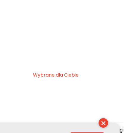
Wybrane dla Ciebie
×
zyszenie Kultury Chrześcijańskiej im. ks. Piotra Skargi