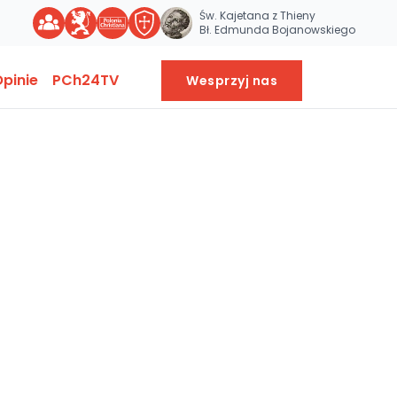
Św. Kajetana z Thieny
Bł. Edmunda Bojanowskiego
pinie
PCh24TV
Wesprzyj nas