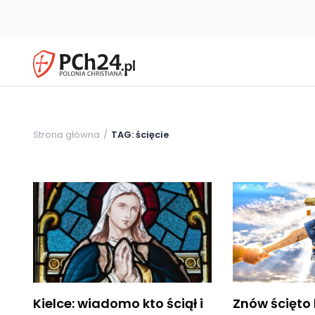
Strona główna
TAG: ścięcie
Kielce: wiadomo kto ściął i
Znów ścięto 