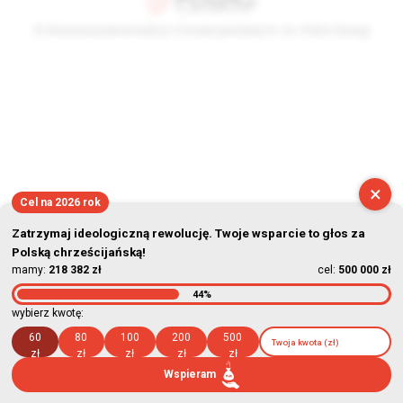
© Stowarzyszenie Kultury Chrześcijańskiej im. ks. Piotra Skargi
2026-08-07 21:30:57
×
Cel na 2026 rok
Zatrzymaj ideologiczną rewolucję. Twoje wsparcie to głos za
Polską chrześcijańską!
mamy:
218 382 zł
cel:
500 000 zł
44%
wybierz kwotę:
60
80
100
200
500
zł
zł
zł
zł
zł
Wspieram