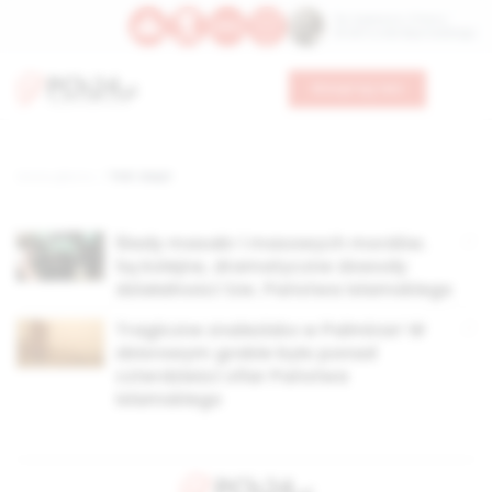
Św. Kajetana z Thieny
Bł. Edmunda Bojanowskiego
Wesprzyj nas
Strona główna
TAG: ścięci
Ślady masakr i masowych mordów.
Są kolejne, dramatyczne dowody
działalności tzw. Państwa Islamskiego
Tragiczne znalezisko w Palmirze! W
zbiorowym grobie było ponad
czterdzieści ofiar Państwa
Islamskiego