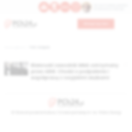
Św. Hormizdasa, papieża
Bł. Oktawiana, biskupa
Wesprzyj nas
Strona główna
TAG: Sciapan
Białoruski zawodnik MMA zatrzymany
przez ABW. Chodzi o podpalenia i
współpracę z rosyjskimi służbami
© Stowarzyszenie Kultury Chrześcijańskiej im. ks. Piotra Skargi
2026-08-06 04:38:22