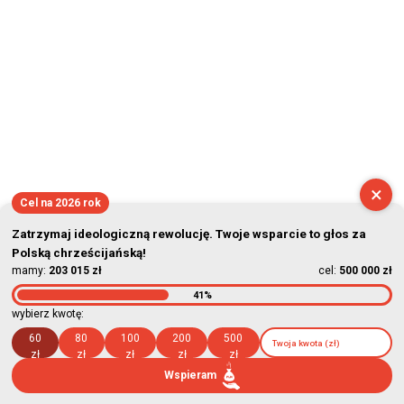
×
Cel na 2026 rok
Zatrzymaj ideologiczną rewolucję. Twoje wsparcie to głos za
Polską chrześcijańską!
mamy:
203 015 zł
cel:
500 000 zł
41%
wybierz kwotę:
60
80
100
200
500
zł
zł
zł
zł
zł
Wspieram