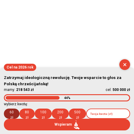
×
Cel na 2026 rok
Zatrzymaj ideologiczną rewolucję. Twoje wsparcie to głos za
Polską chrześcijańską!
mamy:
218 543 zł
cel:
500 000 zł
44%
wybierz kwotę:
60
80
100
200
500
zł
zł
zł
zł
zł
Wspieram