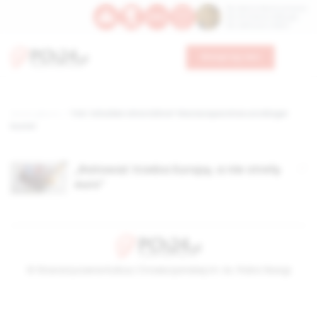
Św. Dominika Guzmana
Św. Emiliana, biskupa
Św. Zefiryna z Malii
Wesprzyj nas
Strona główna
TAG: Schulden ohne Sühne? Was Europas Krise uns Bürger
kostet
„Ratować trzeba Europę, a nie strefę
euro”
© Stowarzyszenie Kultury Chrześcijańskiej im. ks. Piotra Skargi
2026-08-08 11:32:42