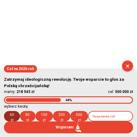
×
Cel na 2026 rok
Zatrzymaj ideologiczną rewolucję. Twoje wsparcie to głos za
Polską chrześcijańską!
mamy:
218 543 zł
cel:
500 000 zł
44%
wybierz kwotę:
60
80
100
200
500
zł
zł
zł
zł
zł
Wspieram