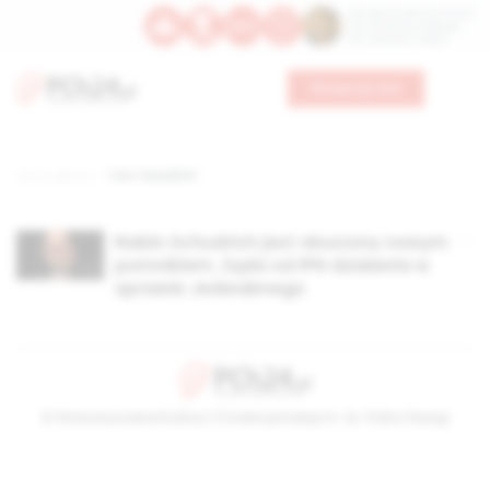
Św. Dominika Guzmana
Św. Emiliana, biskupa
Św. Zefiryna z Malii
Wesprzyj nas
Strona główna
TAG: Schudrich
Rabin Schudrich jest oburzony nowym
pomnikiem. Żąda od IPN działania w
sprawie Jedwabnego
© Stowarzyszenie Kultury Chrześcijańskiej im. ks. Piotra Skargi
2026-08-08 17:43:15