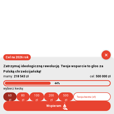
×
Cel na 2026 rok
Zatrzymaj ideologiczną rewolucję. Twoje wsparcie to głos za
Polską chrześcijańską!
mamy:
218 543 zł
cel:
500 000 zł
44%
wybierz kwotę:
60
80
100
200
500
zł
zł
zł
zł
zł
Wspieram