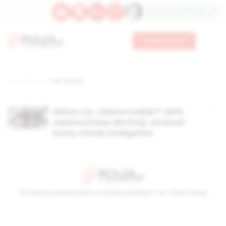
Św. Teresy Benedykty od Krzyża
Św. Kandydy Marii od Jezusa
Wesprzyj nas
Strona główna
TAG: sborna
Kibice czy „zielone ludziki”? UEFA
zawiesza karę dla Rosji, wiceszef
Dumy chwali chuliganów
© Stowarzyszenie Kultury Chrześcijańskiej im. ks. Piotra Skargi
2026-08-09 10:55:41