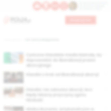
Św. Dominika Guzmana
Św. Emiliana, biskupa
Św. Zefiryna z Malii
Wesprzyj nas
Strona główna
TAG: Savita Halappanavar
Cyniczne irlandzkie media kłamały, by
doprowadzić do liberalizacji prawa
aborcyjnego
Irlandia o krok od liberalizacji aborcji
Irlandia: nie odmowa aborcji, lecz
błędy lekarzy przyczyną zgonu
Hinduski
Wielka Brytania: antykatolicyzm w