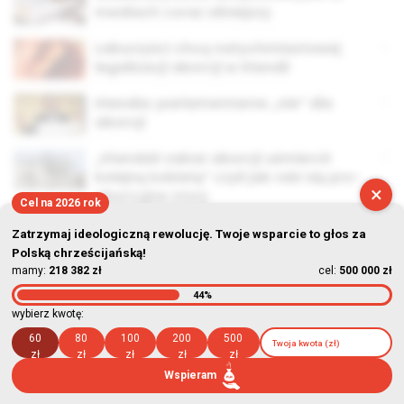
mediach coraz silniejszy
Laburzyści chcą natychmiastowej
legalizacji aborcji w Irlandii
Irlandia: parlamentarne „nie” dla
aborcji
„Irlandzki zakaz aborcji uśmiercił
kolejną kobietę” czyli jak robi się pro-
×
aborcyjne story
Cel na 2026 rok
Zatrzymaj ideologiczną rewolucję. Twoje wsparcie to głos za
Polską chrześcijańską!
mamy:
218 382 zł
cel:
500 000 zł
44%
© Stowarzyszenie Kultury Chrześcijańskiej im. ks. Piotra Skargi
wybierz kwotę:
2026-08-08 03:37:49
60
80
100
200
500
zł
zł
zł
zł
zł
Wspieram