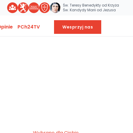
Św. Teresy Benedykty od Krzyża
Św. Kandydy Marii od Jezusa
pinie
PCh24TV
Wesprzyj nas
Wybrane dla Ciebie