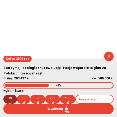
×
Cel na 2026 rok
Zatrzymaj ideologiczną rewolucję. Twoje wsparcie to głos za
Polską chrześcijańską!
mamy:
203 437 zł
cel:
500 000 zł
41%
wybierz kwotę:
60
80
100
200
500
zł
zł
zł
zł
zł
Wspieram