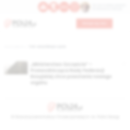
Św. Hormizdasa, papieża
Bł. Oktawiana, biskupa
Wesprzyj nas
Strona główna
TAG: satysfakcja z życia
„Ministerstwo Szczęścia” –
Przewodnicząca Rady Federacji
Rosyjskiej chce powstania nowego
organu
© Stowarzyszenie Kultury Chrześcijańskiej im. ks. Piotra Skargi
2026-08-06 22:13:13