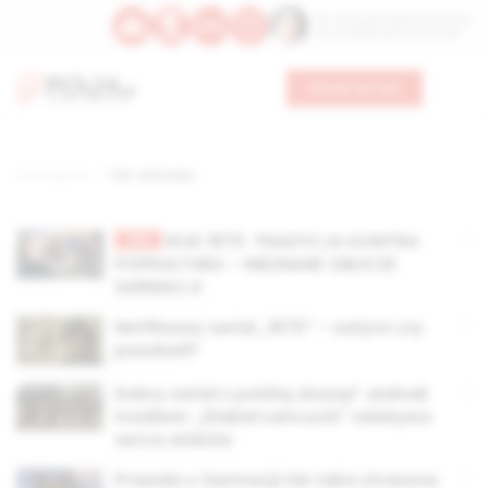
Św. Teresy Benedykty od Krzyża
Św. Kandydy Marii od Jezusa
Wesprzyj nas
Strona główna
TAG: sarmacja
TV
ROK 1670. TRADYCJA KONTRA
POPKULTURA – NIEZNANE OBLICZE
SARMACJI
Netflixowy serial „1670” – satyra czy
paszkwil?
Dobry serial z polską duszą? Jednak
możliwe! „Diabeł Łańcucki” zdobywa
serca widzów
Prawda o Sarmacji nie taka straszna