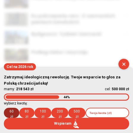
Ku pokrzepeniu serc. O sarmackich
pieniach katolickich
Bydgoszcz: Tydzień Sarmacki
Podług nieba i zwyczaju
×
Cel na 2026 rok
Zatrzymaj ideologiczną rewolucję. Twoje wsparcie to głos za
Polską chrześcijańską!
mamy:
218 543 zł
cel:
500 000 zł
© Stowarzyszenie Kultury Chrześcijańskiej im. ks. Piotra Skargi
44%
wybierz kwotę:
2026-08-09 13:24:06
60
80
100
200
500
zł
zł
zł
zł
zł
Wspieram