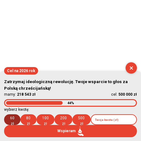
×
Cel na 2026 rok
Zatrzymaj ideologiczną rewolucję. Twoje wsparcie to głos za
Polską chrześcijańską!
mamy:
218 543 zł
cel:
500 000 zł
44%
wybierz kwotę:
60
80
100
200
500
zł
zł
zł
zł
zł
Wspieram