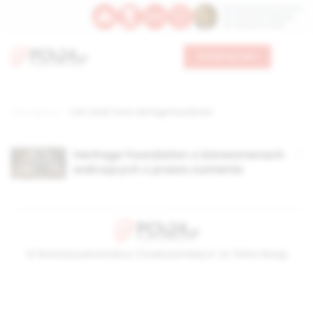
Św. Dominika Guzmana
Św. Emiliana, biskupa
Św. Zefiryna z Malii
Wesprzyj nas
Strona główna
TAG: Sarah Torre; Heritage Foundation
Heritage Foundation o biznesmenach
walczących o prawa sumienia
© Stowarzyszenie Kultury Chrześcijańskiej im. ks. Piotra Skargi
2026-08-08 14:50:53