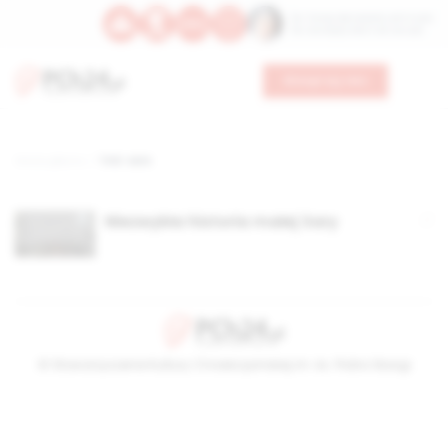
Św. Teresy Benedykty od Krzyża
Św. Kandydy Marii od Jezusa
Wesprzyj nas
Strona główna
TAG: sara
Niezwykła historia małej Sary
© Stowarzyszenie Kultury Chrześcijańskiej im. ks. Piotra Skargi
2026-08-09 13:11:16