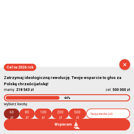
×
Cel na 2026 rok
Zatrzymaj ideologiczną rewolucję. Twoje wsparcie to głos za
Polską chrześcijańską!
mamy:
218 543 zł
cel:
500 000 zł
44%
wybierz kwotę:
60
80
100
200
500
zł
zł
zł
zł
zł
Wspieram