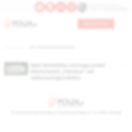
Św. Kajetana z Thieny
Bł. Edmunda Bojanowskiego
Wesprzyj nas
Strona główna
TAG: Sara Fernanda Giromini
Była feministka ostrzega przed
kłamstwami „Femenu”: oni
wykorzystują kobiety
© Stowarzyszenie Kultury Chrześcijańskiej im. ks. Piotra Skargi
2026-08-07 23:27:21