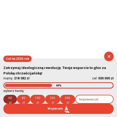
×
Cel na 2026 rok
Zatrzymaj ideologiczną rewolucję. Twoje wsparcie to głos za
Polską chrześcijańską!
mamy:
218 382 zł
cel:
500 000 zł
44%
wybierz kwotę:
60
80
100
200
500
zł
zł
zł
zł
zł
Wspieram