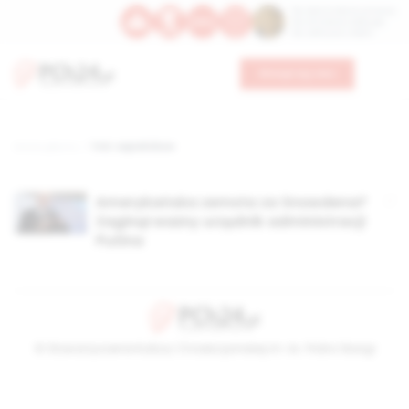
Św. Dominika Guzmana
Św. Emiliana, biskupa
Św. Zefiryna z Malii
Wesprzyj nas
Strona główna
TAG: sapielnikow
Amerykańska zemsta za Snowdena?
Zaginął ważny urzędnik administracji
Putina
© Stowarzyszenie Kultury Chrześcijańskiej im. ks. Piotra Skargi
2026-08-08 19:26:43