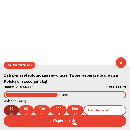
×
Cel na 2026 rok
Zatrzymaj ideologiczną rewolucję. Twoje wsparcie to głos za
Polską chrześcijańską!
mamy:
218 543 zł
cel:
500 000 zł
44%
wybierz kwotę:
60
80
100
200
500
zł
zł
zł
zł
zł
Wspieram