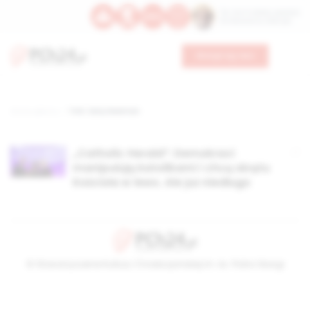
Św. Hormizdasa, papieża
Bł. Oktawiana, biskupa
Wesprzyj nas
Strona główna
TAG: Sany Newman
„Catholic Herald”: Demokraci
manipulują katolikami i chcą skrętu
Kościoła w lewo. Ale już niedługo
© Stowarzyszenie Kultury Chrześcijańskiej im. ks. Piotra Skargi
2026-08-06 23:21:33