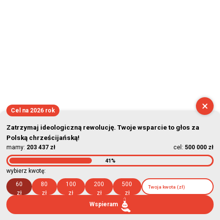
×
Cel na 2026 rok
Zatrzymaj ideologiczną rewolucję. Twoje wsparcie to głos za
Polską chrześcijańską!
mamy:
203 437 zł
cel:
500 000 zł
41%
wybierz kwotę:
60
80
100
200
500
zł
zł
zł
zł
zł
Wspieram