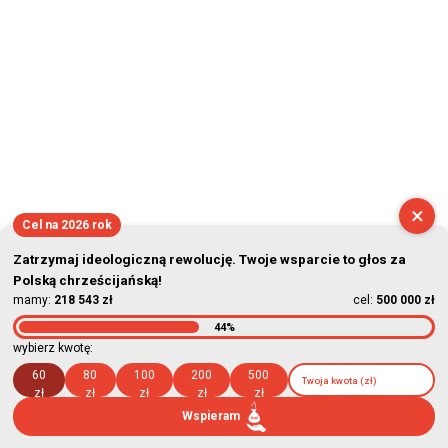
×
Cel na 2026 rok
Zatrzymaj ideologiczną rewolucję. Twoje wsparcie to głos za
Polską chrześcijańską!
mamy:
218 543 zł
cel:
500 000 zł
44%
wybierz kwotę:
60
80
100
200
500
zł
zł
zł
zł
zł
Wspieram