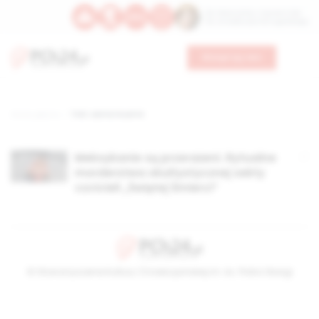
Św. Wawrzyńca, męczennika
Św. Amadeusza Portugalskiego
Wesprzyj nas
Strona główna
TAG: santa muerte
Meksykanie są przerażeni. Rytualne
morderstwa okultystycznej sekty
czcicieli „Świętej Śmierci”
© Stowarzyszenie Kultury Chrześcijańskiej im. ks. Piotra Skargi
2026-08-10 04:32:59