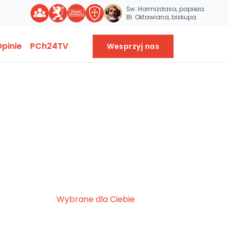
Św. Hormizdasa, papieża
Bł. Oktawiana, biskupa
pinie
PCh24TV
Wesprzyj nas
Wybrane dla Ciebie