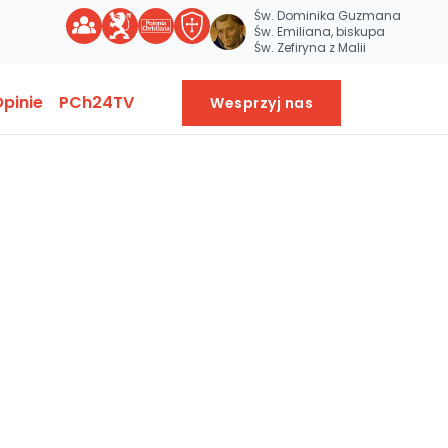
Św. Dominika Guzmana
Św. Emiliana, biskupa
Św. Zefiryna z Malii
pinie
PCh24TV
Wesprzyj nas