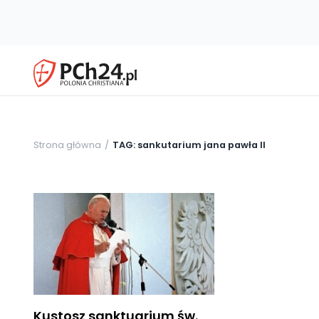
Strona główna
TAG: sankutarium jana pawła II
Kustosz sanktuarium św.