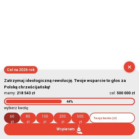
×
Cel na 2026 rok
Zatrzymaj ideologiczną rewolucję. Twoje wsparcie to głos za
Polską chrześcijańską!
mamy:
218 543 zł
cel:
500 000 zł
44%
wybierz kwotę:
60
80
100
200
500
zł
zł
zł
zł
zł
Wspieram