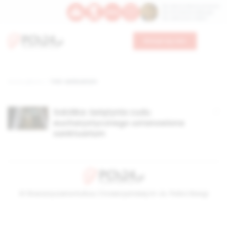
Św. Dominika Guzmana
Św. Emiliana, biskupa
Św. Zefiryna z Malii
Wesprzyj nas
Strona główna
TAG: sankuarium
Sokółka: świątynia cudu
eucharystycznego ustanowiona
sanktuarium
© Stowarzyszenie Kultury Chrześcijańskiej im. ks. Piotra Skargi
2026-08-08 14:03:51