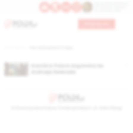
Św. Dominika Guzmana
Św. Emiliana, biskupa
Św. Zefiryna z Malii
Wesprzyj nas
Strona główna
TAG: sanktuarium w Tropiu,
Kościół w Polsce wspomina św.
Andrzeja Świerada
© Stowarzyszenie Kultury Chrześcijańskiej im. ks. Piotra Skargi
2026-08-08 14:09:09