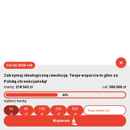
×
Cel na 2026 rok
Zatrzymaj ideologiczną rewolucję. Twoje wsparcie to głos za
Polską chrześcijańską!
mamy:
218 543 zł
cel:
500 000 zł
44%
wybierz kwotę:
60
80
100
200
500
zł
zł
zł
zł
zł
Wspieram